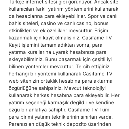
Türkçe internet sitesi gibi görünüyor. Ancak site
kullanıcıları farklı yatırım yöntemlerini kullanarak
da hesaplarına para ekleyebilirler. Spor ve canlı
bahis siteleri, casino ve canlı casino, bonus
etkinlikleri ve ek özellikler mevcuttur. Erişim
kazanmak için kayıt olmalısınız. Casifame TV
Kayıt işlemini tamamladıktan sonra, para
yatırma kurallarına uyarak hesabınıza para
ekleyebilirsiniz. Bunu başarmak için çeşitli iyi
bilinen yöntemler mevcuttur. Tercih ettiğiniz
herhangi bir yöntemi kullanarak Casifame TV
web sitenizin ortaklık hesabına para aktarma
özgürlüğüne sahipsiniz. Mevcut teknolojiyi
kullanarak herkes hesabına para ekleyebilir. Her
yatırım seçeneği karmaşık değildir ve kendine
özgü bir anlatıya sahiptir. Casifame TV Tüm
para birimi yatırım tekniklerinin sınırları vardır.
Paranızı en düşük teknik depozito üzerinden