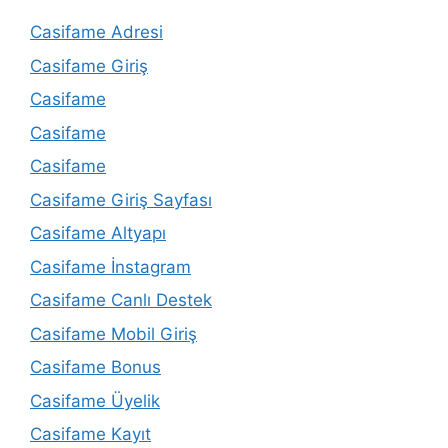
Casifame Adresi
Casifame Giriş
Casifame
Casifame
Casifame
Casifame Giriş Sayfası
Casifame Altyapı
Casifame İnstagram
Casifame Canlı Destek
Casifame Mobil Giriş
Casifame Bonus
Casifame Üyelik
Casifame Kayıt