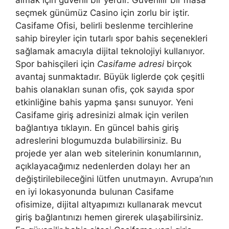
seçmek günümüz Casino için zorlu bir iştir.
Casifame Ofisi, belirli beslenme tercihlerine
sahip bireyler için tutarlı spor bahis seçenekleri
sağlamak amacıyla dijital teknolojiyi kullanıyor.
Spor bahisçileri için
Casifame adresi
birçok
avantaj sunmaktadır. Büyük liglerde çok çeşitli
bahis olanakları sunan ofis, çok sayıda spor
etkinliğine bahis yapma şansı sunuyor. Yeni
Casifame giriş adresinizi almak için verilen
bağlantıya tıklayın. En güncel bahis giriş
adreslerini blogumuzda bulabilirsiniz. Bu
projede yer alan web sitelerinin konumlarının,
açıklayacağımız nedenlerden dolayı her an
değiştirilebileceğini lütfen unutmayın. Avrupa’nın
en iyi lokasyonunda bulunan Casifame
ofisimize, dijital altyapımızı kullanarak mevcut
giriş bağlantınızı hemen girerek ulaşabilirsiniz.