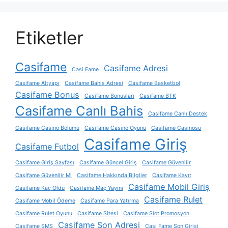
Etiketler
Casifame
Casifame Adresi
Casi Fame
Casifame Altyapı
Casifame Bahis Adresi
Casifame Basketbol
Casifame Bonus
Casifame Bonusları
Casifame BTK
Casifame Canlı Bahis
Casifame Canlı Destek
Casifame Casino Bölümü
Casifame Casino Oyunu
Casifame Casinosu
Casifame Giriş
Casifame Futbol
Casifame Giriş Sayfası
Casifame Güncel Giriş
Casifame Güvenilir
Casifame Güvenilir Mi
Casifame Hakkında Bilgiler
Casifame Kayıt
Casifame Mobil Giriş
Casifame Kaç Oldu
Casifame Maç Yayını
Casifame Rulet
Casifame Mobil Ödeme
Casifame Para Yatırma
Casifame Rulet Oyunu
Casifame Sitesi
Casifame Slot Promosyon
Casifame Son Adresi
Casifame SMS
Casi Fame Son Girişi