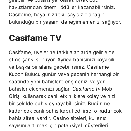
havuzlarından önemli ödüller kazanabilirsiniz.
Casifame, hayalinizdeki, sayısız olanağın
bulunduğu bir yaşamı deneyimlemenizi sağlıyor.
Casifame TV
Casifame, üyelerine farklı alanlarda gelir elde
etme şansı sunuyor. Ayrıca bahisinizi koyabilir
ve başka bir alana geçebilirsiniz. Casifame
Kupon Bulucu günün veya gecenin herhangi bir
saatinde yeni bahislere erişmenizi ve yeni
bahisler eklemenizi sağlar.
Casifame tv
Mobil
Girişi kullanarak canlı etkinliklere kolay ve hızlı
bir şekilde bahis oynayabilirsiniz. Bugün ne
kadar çok canlı bahis kabul edilirse, o kadar çok
bahis sitesi vardır. Casino siteleri, kullanıcı
sayısını artırmak için potansiyel müşterileri