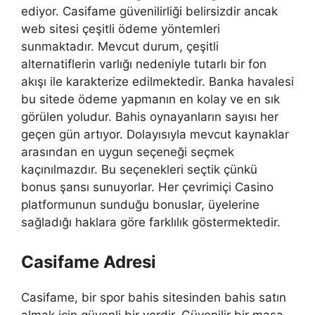
ediyor. Casifame güvenilirliği belirsizdir ancak
web sitesi çeşitli ödeme yöntemleri
sunmaktadır. Mevcut durum, çeşitli
alternatiflerin varlığı nedeniyle tutarlı bir fon
akışı ile karakterize edilmektedir. Banka havalesi
bu sitede ödeme yapmanın en kolay ve en sık
görülen yoludur. Bahis oynayanların sayısı her
geçen gün artıyor. Dolayısıyla mevcut kaynaklar
arasından en uygun seçeneği seçmek
kaçınılmazdır. Bu seçenekleri seçtik çünkü
bonus şansı sunuyorlar. Her çevrimiçi Casino
platformunun sunduğu bonuslar, üyelerine
sağladığı haklara göre farklılık göstermektedir.
Casifame Adresi
Casifame, bir spor bahis sitesinden bahis satın
almak için güvenli bir yerdir. Güvenilir bir masa