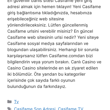
En güvenilir bahis sitesi Casifame yeni giriş
adresi almak için hemen tıklayın! Yeni Casifame
giriş bağlantısına tıkladığınızda, hesabınıza
erişebileceğiniz web sitesine
yönlendirileceksiniz. Lütfen güncellenmiş
Casifame urlsini verebilir misiniz? En güncel
Casifame web sitesinin urlsi nedir? Yeni siteye
Casifame sosyal medya sayfalarından ve
blogundan ulaşabilirsiniz. Herhangi bir sorunla
karşılaşırsanız lütfen Casifame.comdan bizi
bilgilendirin veya yorum bırakın. Canlı Casino ve
Casino Casino sitelerinde en sık ziyaret edilen
iki bölümdür. Öte yandan bu kategoriler
içerisinde çok sayıda farklı oyunun
bulunduğunun da farkındayız.
Kategoriler
Tv
Etiketler
Casifame Son Adresi
,
Casifame TV