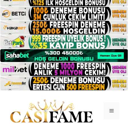
İçeriğe
atla
Menü