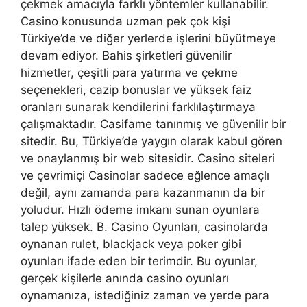
çekmek amacıyla farklı yöntemler kullanabilir.
Casino konusunda uzman pek çok kişi
Türkiye’de ve diğer yerlerde işlerini büyütmeye
devam ediyor. Bahis şirketleri güvenilir
hizmetler, çeşitli para yatırma ve çekme
seçenekleri, cazip bonuslar ve yüksek faiz
oranları sunarak kendilerini farklılaştırmaya
çalışmaktadır. Casifame tanınmış ve güvenilir bir
sitedir. Bu, Türkiye’de yaygın olarak kabul gören
ve onaylanmış bir web sitesidir. Casino siteleri
ve çevrimiçi Casinolar sadece eğlence amaçlı
değil, aynı zamanda para kazanmanın da bir
yoludur. Hızlı ödeme imkanı sunan oyunlara
talep yüksek. B. Casino Oyunları, casinolarda
oynanan rulet, blackjack veya poker gibi
oyunları ifade eden bir terimdir. Bu oyunlar,
gerçek kişilerle anında casino oyunları
oynamanıza, istediğiniz zaman ve yerde para