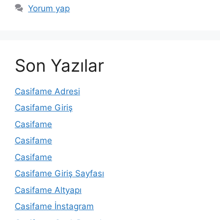
Yorum yap
Son Yazılar
Casifame Adresi
Casifame Giriş
Casifame
Casifame
Casifame
Casifame Giriş Sayfası
Casifame Altyapı
Casifame İnstagram