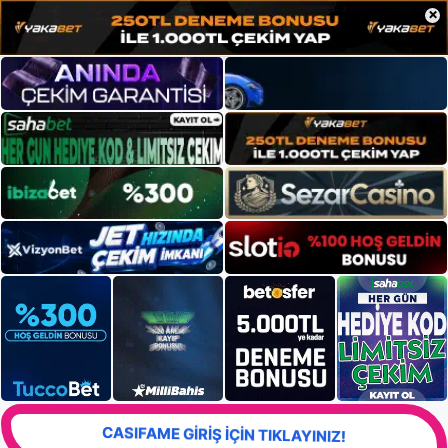
×
CASIFAME GİRİŞ İÇİN TIKLAYINIZ!