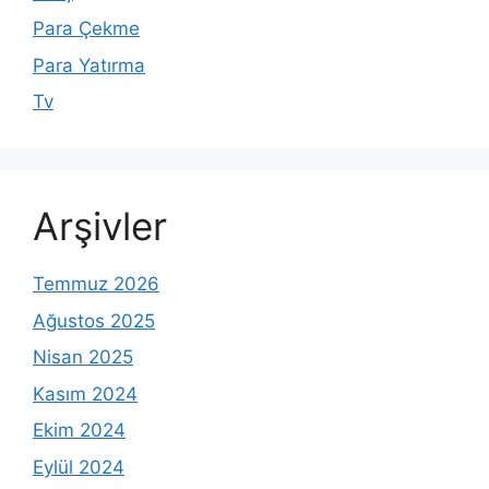
Para Çekme
Para Yatırma
Tv
Arşivler
Temmuz 2026
Ağustos 2025
Nisan 2025
Kasım 2024
Ekim 2024
Eylül 2024